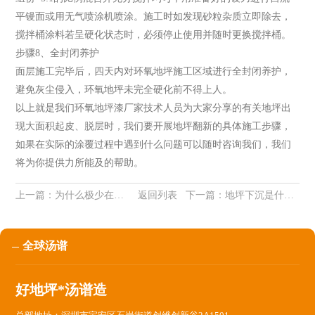
平镘面或用无气喷涂机喷涂。施工时如发现砂粒杂质立即除去，
搅拌桶涂料若呈硬化状态时，必须停止使用并随时更换搅拌桶。
步骤8、全封闭养护
面层施工完毕后，四天内对环氧地坪施工区域进行全封闭养护，
避免灰尘侵入，环氧地坪未完全硬化前不得上人。
以上就是我们环氧地坪漆厂家技术人员为大家分享的有关地坪出
现大面积起皮、脱层时，我们要开展地坪翻新的具体施工步骤，
如果在实际的涂覆过程中遇到什么问题可以随时咨询我们，我们
将为你提供力所能及的帮助。
上一篇：
为什么极少在室外看到环氧地坪？
返回列表
下一篇：
地坪下沉是什么原因导致？又该如何处理？
全球汤谱
好地坪*汤谱造