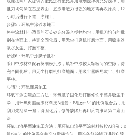
底漆按照厂家提供的配比进行配比并用电动搅拌机充分搅拌，用
批刀均匀涂在基层表面，底涂渗透力很强的地方需再次涂刷，12
小时后进行下道工序施工。
步骤5：环氧中涂砂浆施工
将中涂材料与适量的石英砂充分混合搅拌均匀，用批刀均匀的批
刮在地面上，待完全固化后，用无尘打磨机打磨地面，用吸尘器
吸尽灰尘、打磨平整。
步骤6：环氧中涂腻子批补
采用中涂材料配石英细粉批涂，填补中涂较大颗粒间的空隙，待
完全固化后，用无尘打磨机打磨地面，用吸尘器吸尽灰尘、打磨
平整。
步骤7：环氧面层施工
环氧平涂面漆施工方法：环氧腻子固化后打磨修饰平整并吸尘干
净，用环氧树脂面漆材料按A组份：B组份=5:1的比例混合后，用
刮刀先刮涂一遍，待固化后，修补缺陷后再用滚筒滚涂第二遍面
涂
环氧自流平面漆施工方法：用环氧自流平面涂材料按按A组份：B
组份=5:1的比例混合并充分搅拌均匀，用准备好的镘刀进行自流