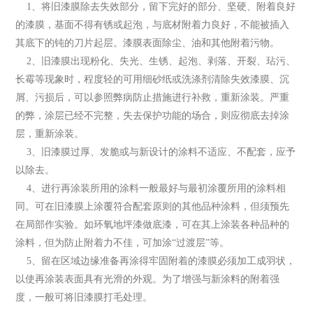
1、将旧漆膜除去失效部分，留下完好的部分、坚硬、附着良好
的漆膜，基面不得有锈或起泡，与底材附着力良好，不能被插入
其底下的钝的刀片起层。漆膜表面除尘、油和其他附着污物。
2、旧漆膜出现粉化、失光、生锈、起泡、剥落、开裂、玷污、
长霉等现象时，程度轻的可用细砂纸或洗涤剂清除失效漆膜、沉
屑、污损后，可以参照弊病防止措施进行补救，重新涂装。严重
的弊，涂层已经不完整，失去保护功能的场合，则应彻底去掉涂
层，重新涂装。
3、旧漆膜过厚、发脆或与新设计的涂料不适应、不配套，应予
以除去。
4、进行再涂装所用的涂料一般最好与最初涂覆所用的涂料相
同。可在旧漆膜上涂覆符合配套原则的其他品种涂料，但须预先
在局部作实验。如环氧地坪漆做底漆，可在其上涂装各种品种的
涂料，但为防止附着力不佳，可加涂“过渡层”等。
5、留在区域边缘准备再涂得牢固附着的漆膜必须加工成羽状，
以使再涂装表面具有光滑的外观。为了增强与新涂料的附着强
度，一般可将旧漆膜打毛处理。