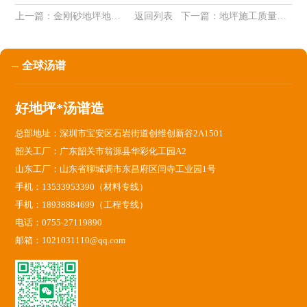
上一篇：
金刚砂地坪地面起灰的原因以及解决办法
返回列表
下一篇：
地坪施工质量问题分析综述
全球汤谱
好地坪*汤谱造
总部地址：深圳市宝安区石岩街道创维创新谷2A1501
韶关工厂：广东韶关市翁源县华彩化工园A2
山东工厂：山东省聊城调市东昌府区闫寺工业园1号
手机：13533953390（材料专线）
手机：18938884699（工程专线）
电话：0755-27119890
邮箱：1021031110@qq.com