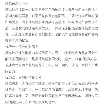
环氧自流平地坪
环氧地坪漆是一种特别美观耐用的地坪漆，最早出现在20世纪中
后期的欧美国家。它采用整体聚合物面层，主要成分为环氧树脂
和固化剂。由于环氧树脂本身具有热塑性，在与固化剂发生反应
后，会交联成网状结构的大分子，并从原来的热塑性转换为热固
性，从而显示出各种优异的性能。它的优异性能也就是它广受消
费者喜爱的秘诀。
优势一：优异的附着力
环氧地坪漆的附着力来源于两个方面，一是原料含有具备吸附性
的羟基及醚键；二是当环氧树脂固化时，会产生2%的体积收缩，
使漆膜对极性底材如混凝土、钢、铝、陶瓷、玻璃、木材等产生
附着力。
优势二：良好的抗化学性
环氧树脂中含有烃基和醚键，却没有酯键，所以在被腐蚀时不会
被皂化，耐碱性**。外加其优良的附着力，故环氧地坪漆可用为
防腐蚀底漆。又由于环氧树脂固化物是三维网状结构，所以也不
惧油类污染，在多油渍场所均适用。