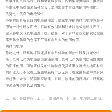
环氧漆的底漆品种可以和氯化橡胶漆、丙烯酸聚氨酯漆、氟碳漆
等主流中高端面漆品种配套，呈现出更丰富优质的地坪性能。
优势七：优良的电绝缘性
环氧树脂具备良好的电绝缘性质，皇家地坪的防静电地坪就是利
用这一特性研发而成，它能有效消除和防止静电或电磁波产生，
避免静电火花及电磁波干扰、破坏，对于有精密仪器的实验室或
需要防火防爆的仓库工厂都有非常大的使用价值。
防静电地坪
除此之外，环氧地坪漆还具有非常优异的耐热性以及抗老化性
能，既可以作为地面耐磨底漆使用，也可以作为室内防碱性腐蚀
的面漆使用。而这些优良的性能特点使其逐渐发展成为地面材料
的新宠儿，不仅在工业领域获得广泛应用，在家庭装潢中也有风
靡趋势。未来，随着国家增建、扩建、改建的项目增加，环氧地
坪漆还将得到长足的发展。
上一篇：
答疑解惑：工厂、生产车间地面为什么选择环氧地坪？
返回列表
下一篇：
地坪施工前期的基面处理