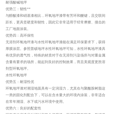
耐强酸碱地坪
优势三：韧性**
与醇酸漆和硝基漆相比，环氧地坪漆带有芳环和醚键，且交联间
距长，更具坚硬度和韧性，因此它非常适用于经常摩擦、撞击的
工厂地面涂装。
优势四：高环保性
无溶剂环氧地坪漆与水性环氧地坪漆能在满足环保要求下，获得
厚膜涂层。参照普硕地坪水性环氧地坪可知，水性环氧地坪漆具
有优异的透气性，特殊的材质对于在无溶剂污染场所与对重金属
含量有要求的场所，能起到良好的控制效果，而且美观度更胜溶
剂型环氧地坪。
水性环氧地坪
优势五：耐湿性优
环氧地坪漆对潮湿地面具有一定润湿力，尤其在与聚酰胺树脂这
一类的固化剂配合下，可以在含水量大的环境内涂装，非常适合
在常年潮湿、水下或污水环境中使用。
优势六：良好的配套性