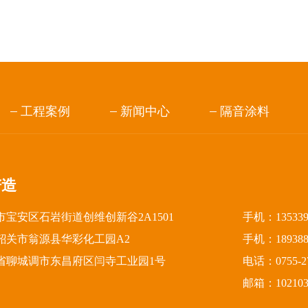
工程案例
新闻中心
隔音涂料
谱造
宝安区石岩街道创维创新谷2A1501
手机：13533
韶关市翁源县华彩化工园A2
手机：18938
省聊城调市东昌府区闫寺工业园1号
电话：0755-27
邮箱：1021031