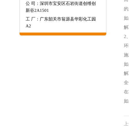
公 司：深圳市宝安区石岩街道创维创
的
新谷2A1501
如
工 厂：广东韶关市翁源县华彩化工园
A2
解
2
环
施
如
解
全
在
如
上