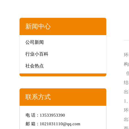
新闻中心
公司新闻
行业小百科
环
构
社会热点
但
结
出
联系方式
1
环
电 话：13533953390
出
邮 箱：1021031110@qq.com
而