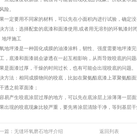
风险。
果一定要用不同家的材料，可以先在小面积内进行试验，确定没
决方法：选择配套的底漆和面漆使用,或者用无溶剂的环氧漆封
、地坪施工
氧地坪漆是一种固化成膜的油漆涂料，韧性、强度需要地坪漆完
工，底漆和面漆就会渗透在一起互相影响，从而导致咬底的问题
果是面漆过厚，干燥的时间过长，也有可能会出现咬底的问题。
决方法：相同成膜物间的咬底，比如在聚氨酯底漆上罩聚氨酯面
干透之前罩面漆；
容易产生咬底涂层过厚的地方，可以先在底涂层上涂薄薄一层面
果出现的咬底现象比较严重，要先将涂层清除干净，等到基层干
一篇：
无缝环氧磨石地坪介绍
返回列表