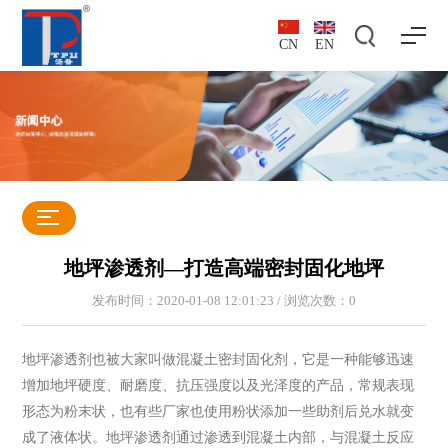
CN
EN
地坪渗透剂—打造高端密封固化地坪
发布时间：2020-01-08 12:01:23 / 浏览次数：
0
地坪渗透剂也被大家叫做混凝土密封固化剂，它是一种能够迅速
增加地坪硬度、耐磨度、抗压强度以及光泽度的产品，常规表现
形态为粉末状，也有些厂家也使用粉状添加一些助剂后兑水就变
成了液体状。地坪渗透剂通过渗透到混凝土内部，与混凝土反应