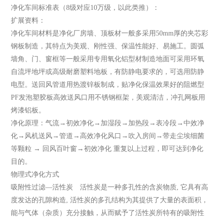
净化车间标准表（8级对应10万级，以此类推）：
扩展资料：
净化车间材料是净化厂房墙、顶板材一般多采用50mm厚的夹芯彩
钢板制造，其特点为美观、刚性强、保温性能好、易施工。圆弧
墙角、门、窗框等一般采用专用氧化铝型材制造地面可采用环氧
自流坪地坪或高级耐磨塑料地板，有防静电要求的，可选用防静
电型。送回风管道用热渡锌板制成，贴净化保温效果好的阻燃型
PF发泡塑胶板高效送风口用不锈钢框架，美观清洁，冲孔网板用
烤漆铝板。
净化原理：气流→初效净化→加湿段→加热段→表冷段→中效净
化→风机送风→管道→高效净化风口→吹入房间→带走尘埃细菌
等颗粒 → 回风百叶窗→初效净化 重复以上过程，即可达到净化
目的。
物理式净化方式
吸附性过滤—活性炭 活性炭是一种多孔性的含炭物质, 它具有高
度发达的孔隙构造, 活性炭的多孔结构为其提供了大量的表面积，
能与气体（杂质）充分接触，从而赋予了活性炭所特有的吸附性