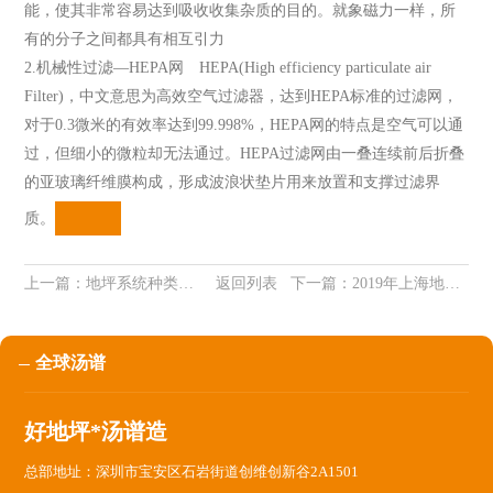
能，使其非常容易达到吸收收集杂质的目的。就象磁力一样，所
有的分子之间都具有相互引力
2.机械性过滤—HEPA网 HEPA(High efficiency particulate air
Filter)，中文意思为高效空气过滤器，达到HEPA标准的过滤网，
对于0.3微米的有效率达到99.998%，HEPA网的特点是空气可以通
过，但细小的微粒却无法通过。HEPA过滤网由一叠连续前后折叠
的亚玻璃纤维膜构成，形成波浪状垫片用来放置和支撑过滤界
质。
上一篇：
地坪系统种类分析对比
返回列表
下一篇：
2019年上海地坪展览会
全球汤谱
好地坪*汤谱造
总部地址：深圳市宝安区石岩街道创维创新谷2A1501