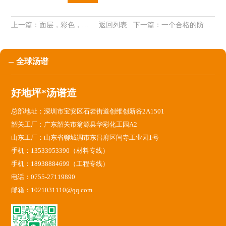
上一篇：
面层，彩色，自流平水泥。材料，施工，汤谱完美统一！
返回列表
下一篇：
一个合格的防静电地坪该如何施工？
全球汤谱
好地坪*汤谱造
总部地址：深圳市宝安区石岩街道创维创新谷2A1501
韶关工厂：广东韶关市翁源县华彩化工园A2
山东工厂：山东省聊城调市东昌府区闫寺工业园1号
手机：13533953390（材料专线）
手机：18938884699（工程专线）
电话：0755-27119890
邮箱：1021031110@qq.com