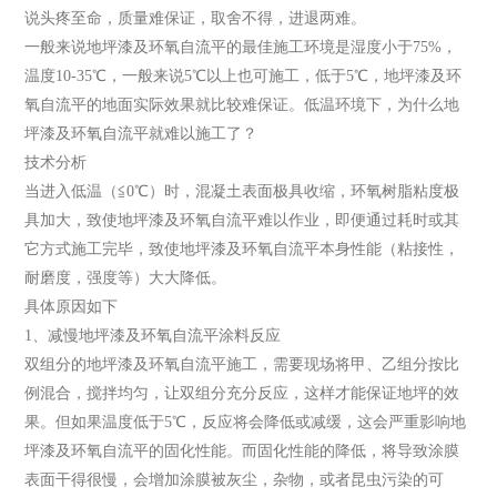
说头疼至命，质量难保证，取舍不得，进退两难。
一般来说地坪漆及环氧自流平的最佳施工环境是湿度小于75%，
温度10-35℃，一般来说5℃以上也可施工，低于5℃，地坪漆及环
氧自流平的地面实际效果就比较难保证。低温环境下，为什么地
坪漆及环氧自流平就难以施工了？
技术分析
当进入低温（≦0℃）时，混凝土表面极具收缩，环氧树脂粘度极
具加大，致使地坪漆及环氧自流平难以作业，即便通过耗时或其
它方式施工完毕，致使地坪漆及环氧自流平本身性能（粘接性，
耐磨度，强度等）大大降低。
具体原因如下
1、减慢地坪漆及环氧自流平涂料反应
双组分的地坪漆及环氧自流平施工，需要现场将甲、乙组分按比
例混合，搅拌均匀，让双组分充分反应，这样才能保证地坪的效
果。但如果温度低于5℃，反应将会降低或减缓，这会严重影响地
坪漆及环氧自流平的固化性能。而固化性能的降低，将导致涂膜
表面干得很慢，会增加涂膜被灰尘，杂物，或者昆虫污染的可