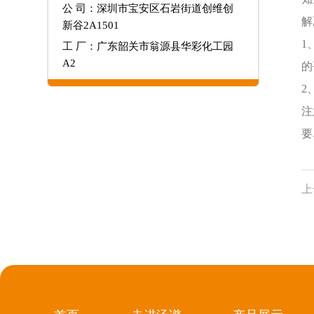
公 司：深圳市宝安区石岩街道创维创
解
新谷2A1501
1
工 厂：广东韶关市翁源县华彩化工园
A2
的
2
注
要
上