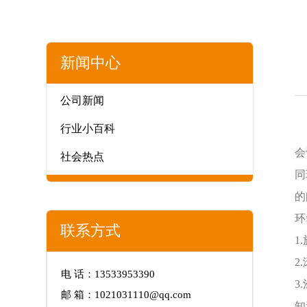
新闻中心
公司新闻
行业小百科
智
会
社会热点
同
的
环
联系方式
1
2
电 话：13533953390
3
邮 箱：1021031110@qq.com
知