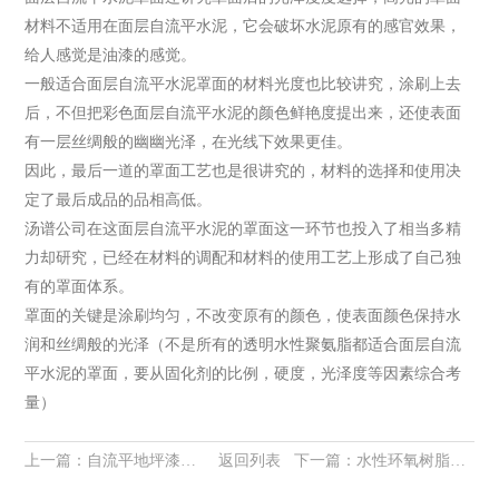
材料不适用在面层自流平水泥，它会破坏水泥原有的感官效果，
给人感觉是油漆的感觉。
一般适合面层自流平水泥罩面的材料光度也比较讲究，涂刷上去
后，不但把彩色面层自流平水泥的颜色鲜艳度提出来，还使表面
有一层丝绸般的幽幽光泽，在光线下效果更佳。
因此，最后一道的罩面工艺也是很讲究的，材料的选择和使用决
定了最后成品的品相高低。
汤谱公司在这面层自流平水泥的罩面这一环节也投入了相当多精
力却研究，已经在材料的调配和材料的使用工艺上形成了自己独
有的罩面体系。
罩面的关键是涂刷均匀，不改变原有的颜色，使表面颜色保持水
润和丝绸般的光泽（不是所有的透明水性聚氨脂都适合面层自流
平水泥的罩面，要从固化剂的比例，硬度，光泽度等因素综合考
量）
上一篇：
自流平地坪漆涂装方法分别有何特点?
返回列表
下一篇：
水性环氧树脂形成四大体系