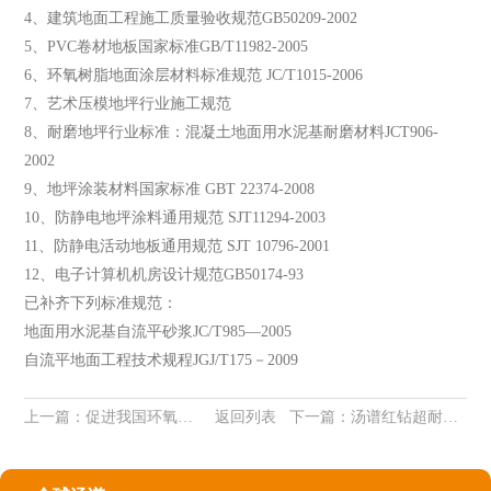
4、建筑地面工程施工质量验收规范GB50209-2002
5、PVC卷材地板国家标准GB/T11982-2005
6、环氧树脂地面涂层材料标准规范 JC/T1015-2006
7、艺术压模地坪行业施工规范
8、耐磨地坪行业标准：混凝土地面用水泥基耐磨材料JCT906-
2002
9、地坪涂装材料国家标准 GBT 22374-2008
10、防静电地坪涂料通用规范 SJT11294-2003
11、防静电活动地板通用规范 SJT 10796-2001
12、电子计算机机房设计规范GB50174-93
已补齐下列标准规范：
地面用水泥基自流平砂浆JC/T985—2005
自流平地面工程技术规程JGJ/T175－2009
上一篇：
促进我国环氧地坪业健康发展的几点建议
返回列表
下一篇：
汤谱红钻超耐磨地下停车场环氧地坪引领超耐磨品质