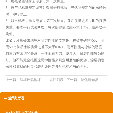
4、用毛笔轻轻抹去浮屑，第一次称重。
5、按产品标准规定调整计数器进行试验。当达到规定的耐磨转数
时，即行停止。
6、取出样板，抹去浮屑，第二次称重。前后质量之差，即为漆膜
失重。要求平行试验两次，每次所得值误差不大于7%，结果取平
均值。
比如：环氧砂浆地坪对耐磨性能的要求是：在臂重砝码750g，耐
磨500r,前后漆膜质量之差不大于0.02g。耐磨性能与涂膜的硬度、
附着力有密切的关系，一般附着力强、硬度大，耐磨性能较为良
好。但不能完全根据这两种性能来判定耐磨性的优劣，涂层的耐
磨性和底材的种类和表面处理等条件也有相当的关系。
上一篇：
深圳环氧地坪漆有油的情况怎么处理呢？
返回列表
下一篇：
硬化抛光复古地坪的做法
全球汤谱