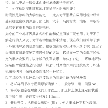
掉。所以中涂一般会比面漆和底漆来得更便宜。
二、如何检测深圳环氧地坪漆涂层的耐磨性能？
耐磨性是涂料的力学性能之一，尤其对于那些在应用过程中经常
受到机械磨损的涂层，如飞机、汽车、马路标志、地板、甲板等
涂层更有重要的质量控制指标。
如今的工业地坪因具备各种性能和优点而被广泛使用，对于不了
解这行的人来说，对于各种性能并不清楚，现在我们就简单了解
下环氧地坪漆的耐磨性能。根据国家标准GB1768-89（79）规定了
采用漆膜耐磨仪测定漆膜性能的方法，它是在一定的负载下经规
定的磨转次数后，以漆膜的失重表示，单位g（克）。环氧地坪漆
涂层的耐磨性能是指漆膜干燥后，对摩擦作用的抵抗能力，即遇
机械损伤时，保持漆膜性能的一种能力。
以下是较为常见环氧地坪漆涂层的耐磨性能的测试步骤：
1、将试样图书在专用圆形玻璃板上，一般涂装二遍，间隔24h。
2、将试板固定在耐磨仪的工作盘上，加压臂上加上规定的载重，
放下吸尘嘴，并调节至样板1-1.5mm。
3、开动开关，把样板先磨50r（圈），使之形成较平整的表面。