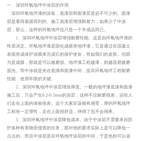
一、深圳环氧地坪中涂层的作用
深圳环氧地坪漆的涂装，底漆层和面漆层是必不可少的。面漆
层是看得着摸得到的、施工底漆层增强附着力，如果少了中涂
层，那么，这样的环氧地坪也只是一个半成品而已。
1、深圳环氧地坪中涂层增强耐磨性能。这是由环氧地坪漆的
性质决定。环氧地坪漆是固化成膜类地坪漆，它是通过在混凝土
表面形成保护涂膜来完成它的保护使命，有如我们的皮肤。但因
为是成膜，那就是可以被磨损。地坪漆工程越薄，则越容易被磨
损光。而中涂就是夹在底漆和面漆中间，提高环氧地坪工程耐磨
性能，使用年限的关键。
2、深圳环氧地坪中涂层增加厚度。一般的地坪漆底漆和面漆
施工后，只会产生0.2-0.5mm的涂层，这样不仅耐磨很差，还给人
们走在上面的体验很差。这个大家应该都有感受，厚的环氧地坪
工程有一定弹性，走在上面很舒适，摔倒了也不会很疼。
3、深圳环氧地坪中涂层降低成本。由于中涂层不需要承担防
护各种有害物质侵害的任务，那对他的要求实际上是可以降低一
点点的。而且中涂层是在环氧地坪涂层的中间，于是色粉可以省