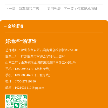
上一篇：
新车间和厂房地坪施工选择地坪涂料从几个因素入手？【深圳环氧地坪】
返回列表
下一篇：
停车场地面进行环氧地坪漆施工有几个好处呢？【深圳环氧地坪】
全球汤谱
好地坪*汤谱造
总部地址：深圳市宝安区石岩街道创维创新谷2A1501
韶关工厂：广东韶关市翁源县华彩化工园A2
山东工厂：山东省聊城调市东昌府区闫寺工业园1号
手机：13533953390（材料专线）
手机：18938884699（工程专线）
电话：0755-27119890
邮箱：1021031110@qq.com