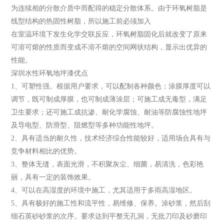
为连续相的分散介质中而配得的稳定分散体系。由于环氧树脂是
线型结构的热固性树脂，所以施工前必须加入
在室温环境下发生化学交联反应，环氧树脂固化后就改变了原来
可溶可熔的性质而变成不溶不熔的空间网状结构，显示出优异的
性能。
深圳水性环氧地坪漆优点
1、可塑性强。根据用户要求，可以配制各种颜色；涂膜厚度可以
调节，既可制成厚膜，也可制成薄涂层；可施工成无毒型，满足
卫生要求；还可施工成抗渗、耐化学腐蚀、耐油等防腐蚀性地坪
及导电型、防滑型、阻燃型等多种功能性地坪。
2、具有适当的耐久性，技术经济综合性能较好，适用场合具有与
竞争材料相比的优势。
3、整体无缝，表面光滑，不积聚灰尘、细菌，易清洗，色彩艳
丽，具有一定的装饰效果。
4、可以在高湿度的环境中施工，尤其适用于多雨高湿地区。
5、具有极好的施工性和流平性，易维修、保养。涂砂浆，然后刮
细石英砂砂浆的次序。要求达到平整无孔洞，无批刀印及砂磨印