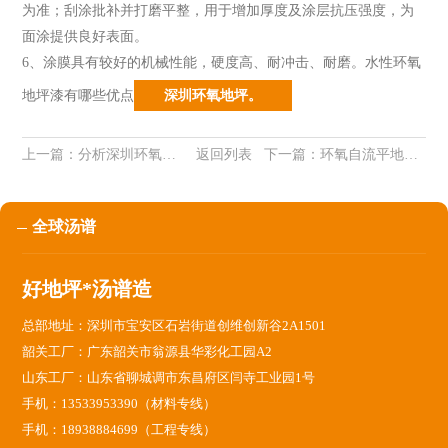
为准；刮涂批补并打磨平整，用于增加厚度及涂层抗压强度，为
面涂提供良好表面。
6、涂膜具有较好的机械性能，硬度高、耐冲击、耐磨。水性环氧
地坪漆有哪些优点
深圳环氧地坪。
上一篇：
分析深圳环氧防滑坡道施工技术【深圳环氧地坪】
返回列表
下一篇：
环氧自流平地坪漆施工时基本要素【深圳环氧地坪】
全球汤谱
好地坪*汤谱造
总部地址：深圳市宝安区石岩街道创维创新谷2A1501
韶关工厂：广东韶关市翁源县华彩化工园A2
山东工厂：山东省聊城调市东昌府区闫寺工业园1号
手机：13533953390（材料专线）
手机：18938884699（工程专线）