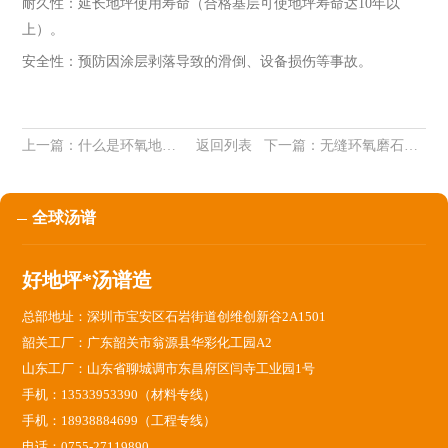
耐久性：延长地坪使用寿命（合格基层可使地坪寿命达10年以
上）。
安全性：预防因涂层剥落导致的滑倒、设备损伤等事故。
上一篇：
什么是环氧地坪漆？环氧地坪漆多少钱一公斤？超细讲解！
返回列表
下一篇：
无缝环氧磨石地坪
全球汤谱
好地坪*汤谱造
总部地址：深圳市宝安区石岩街道创维创新谷2A1501
韶关工厂：广东韶关市翁源县华彩化工园A2
山东工厂：山东省聊城调市东昌府区闫寺工业园1号
手机：13533953390（材料专线）
手机：18938884699（工程专线）
电话：0755-27119890