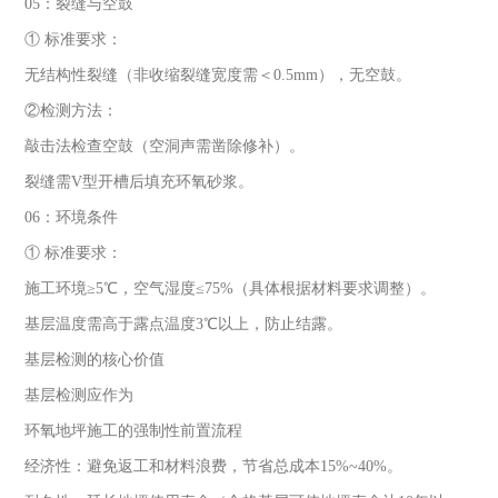
05：裂缝与空鼓
① 标准要求：
无结构性裂缝（非收缩裂缝宽度需＜0.5mm），无空鼓。
②检测方法：
敲击法检查空鼓（空洞声需凿除修补）。
裂缝需V型开槽后填充环氧砂浆。
06：环境条件
① 标准要求：
施工环境≥5℃，空气湿度≤75%（具体根据材料要求调整）。
基层温度需高于露点温度3℃以上，防止结露。
基层检测的核心价值
基层检测应作为
环氧地坪施工的强制性前置流程
经济性：避免返工和材料浪费，节省总成本15%~40%。