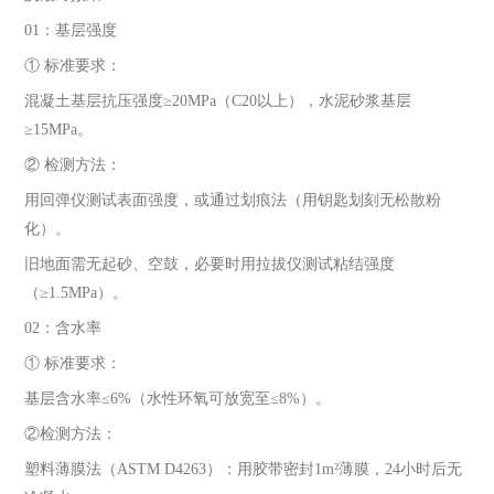
01：基层强度
① 标准要求：
混凝土基层抗压强度≥20MPa（C20以上），水泥砂浆基层
≥15MPa。
② 检测方法：
用回弹仪测试表面强度，或通过划痕法（用钥匙划刻无松散粉
化）。
旧地面需无起砂、空鼓，必要时用拉拔仪测试粘结强度
（≥1.5MPa）。
02：含水率
① 标准要求：
基层含水率≤6%（水性环氧可放宽至≤8%）。
②检测方法：
塑料薄膜法（ASTM D4263）：用胶带密封1m²薄膜，24小时后无