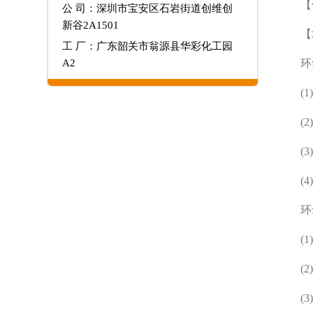
【
公 司：深圳市宝安区石岩街道创维创
新谷2A1501
【
工 厂：广东韶关市翁源县华彩化工园
A2
环
(
(
(
(
环
(
(
(