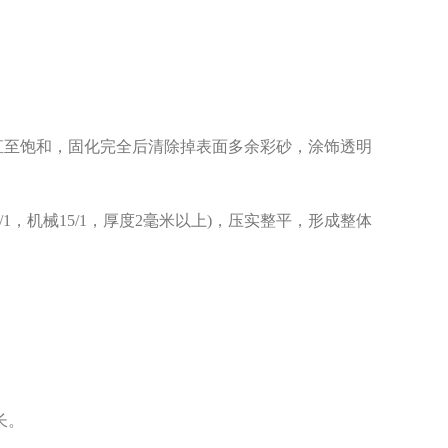
g/m2)直至饱和，固化完全后清除掉表面多余彩砂，涂饰透明
.5/1，机械15/1，厚度2毫米以上)，压实整平，形成整体
长。