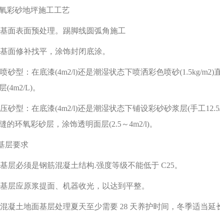
氧彩砂地坪施工工艺
1)基面表面预处理。踢脚线圆弧角施工
2)基面修补找平，涂饰封闭底涂。
3)喷砂型：在底漆(4m2/l)还是潮湿状态下喷洒彩色喷砂(1.5k
层(4m2/L)。
4)压砂型：在底漆(4m2/l)还是潮湿状态下铺设彩砂砂浆层(手工12
缝的环氧彩砂层，涂饰透明面层(2.5～4m2/l)。
.基层要求
1)基层必须是钢筋混凝土结构.强度等级不能低于 C25。
2)基层应原浆提面、机器收光，以达到平整。
3)混凝土地面基层处理夏天至少需要 28 天养护时间，冬季适当延