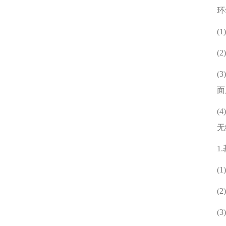
环
(
(
(
面
(
无
1
(
(
(