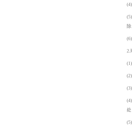
(
(
除
(
2
(
(
(
(
处
(