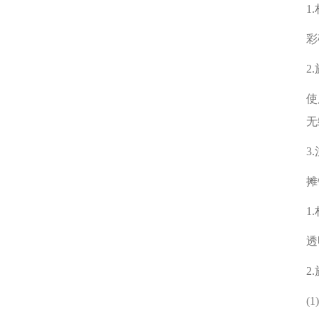
1
彩
2
使
无
3
摊
1
透
2
(