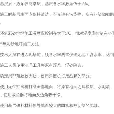
4)基层底下必须设防潮层，基层含水率必须低于 8%。
5)施工时基层表面应保持清洁，不允许有污染物。所有污染物如
。
6)环氧彩砂地坪施工温度应控制在大于5℃，相对湿度应控制在小于
.环氧彩砂地坪施工方法
1)技术人员在进入现场前，须含水率测试仪确定地面含水率，达
2)施工人员使用清理工具将原有浮浆、浮砂除去。
3)确定局部落差较大处，使用角磨机打磨凸起的部分。
4)使用无尘打磨机打磨全部地面、将原有地面之疏松层、水泥渍
，使用吸尘器将地面及边角吸干净。
5)使用基层修补材料修补地面较大的凹窝和被切割的地缝。