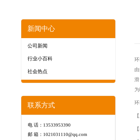
新闻中心
公司新闻
行业小百科
环
由
社会热点
滑
为
环
联系方式
【
电 话：13533953390
【
邮 箱：1021031110@qq.com