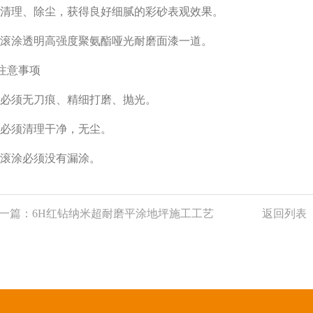
2)清理、除尘，获得良好细腻的彩砂表观效果。
3)滚涂透明高强度聚氨酯哑光耐磨面漆一道。
.注意事项
1)必须无刀痕、精细打磨、抛光。
2)必须清理干净，无尘。
3)滚涂必须没有漏涂。
一篇：
6H红钻纳米超耐磨平涂地坪施工工艺
返回列表