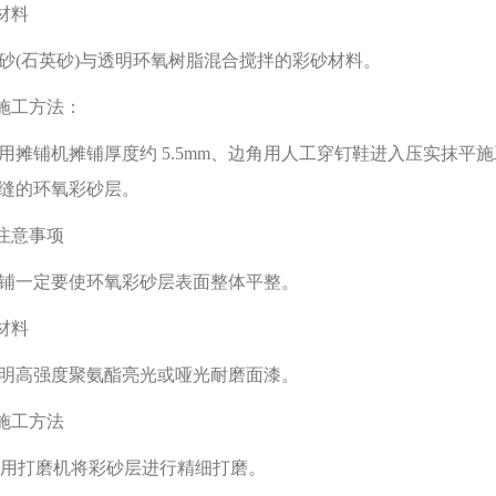
.材料
砂(石英砂)与透明环氧树脂混合搅拌的彩砂材料。
.施工方法：
用摊铺机摊铺厚度约 5.5mm、边角用人工穿钉鞋进入压实抹
缝的环氧彩砂层。
.注意事项
铺一定要使环氧彩砂层表面整体平整。
.材料
明高强度聚氨酯亮光或哑光耐磨面漆。
.施工方法
1)用打磨机将彩砂层进行精细打磨。