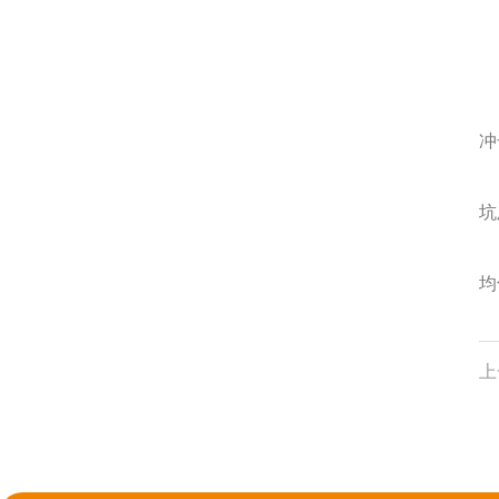
素
底
砂
冲
中
坑
面
均
上