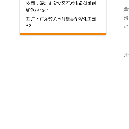
公 司：深圳市宝安区石岩街道创维创
全
新谷2A1501
滑
工 厂：广东韶关市翁源县华彩化工园
A2
样
由
州
1
2
3
4
5
6