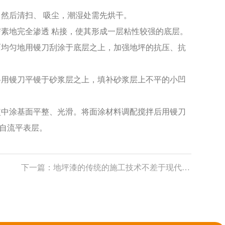
后清扫、 吸尘，潮湿处需先烘干。
地完全渗透 粘接，使其形成一层粘性较强的底层。
均匀地用镘刀刮涂于底层之上，加强地坪的抗压、抗
用镘刀平镘于砂浆层之上，填补砂浆层上不平的小凹
中涂基面平整、光滑。将面涂材料调配搅拌后用镘刀
自流平表层。
下一篇：
地坪漆的传统的施工技术不差于现代技术