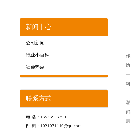
新闻中心
公司新闻
行业小百科
作
所
社会热点
一
料
一
联系方式
潮
鲜
电 话：13533953390
层
邮 箱：1021031110@qq.com
如