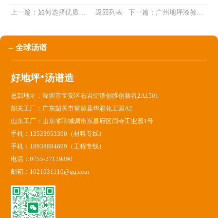
上一篇：
如何选择优质地板漆防腐方法
返回列表
下一篇：
广州地坪漆教你怎么用F数值评价地坪的平整度
全球汤谱
好地坪*汤谱造
总部地址：深圳市宝安区石岩街道创维创新谷2A1501
韶关工厂：广东韶关市翁源县华彩化工园A2
山东工厂：山东省聊城调市东昌府区闫寺工业园1号
手机：13533953390（材料专线）
手机：18938884699（工程专线）
电话：0755-27119890
邮箱：1021031110@qq.com