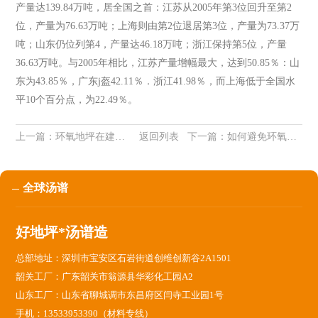
产量达139.84万吨，居全国之首：江苏从2005年第3位回升至第2
位，产量为76.63万吨；上海则由第2位退居第3位，产量为73.37万
吨；山东仍位列第4，产量达46.18万吨；浙江保持第5位，产量
36.63万吨。与2005年相比，江苏产量增幅最大，达到50.85％：山
东为43.85％，广东j盔42.11％．浙江41.98％，而上海低于全国水
平10个百分点，为22.49％。
上一篇：
环氧地坪在建筑中得到广泛应用
返回列表
下一篇：
如何避免环氧树脂地坪施工麻点
全球汤谱
好地坪*汤谱造
总部地址：深圳市宝安区石岩街道创维创新谷2A1501
韶关工厂：广东韶关市翁源县华彩化工园A2
山东工厂：山东省聊城调市东昌府区闫寺工业园1号
手机：13533953390（材料专线）