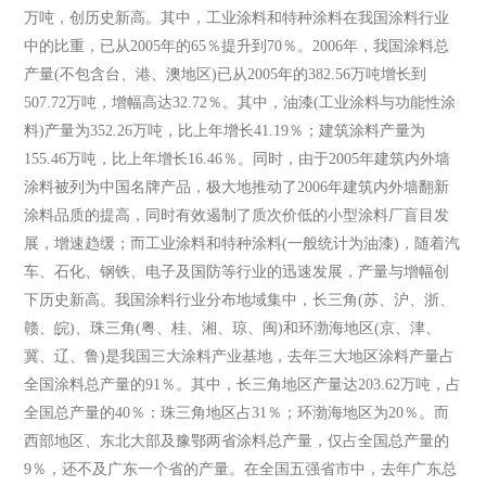
万吨，创历史新高。其中，工业涂料和特种涂料在我国涂料行业
中的比重，已从2005年的65％提升到70％。2006年，我国涂料总
产量(不包含台、港、澳地区)已从2005年的382.56万吨增长到
507.72万吨，增幅高达32.72％。其中，油漆(工业涂料与功能性涂
料)产量为352.26万吨，比上年增长41.19％；建筑涂料产量为
155.46万吨，比上年增长16.46％。同时，由于2005年建筑内外墙
涂料被列为中国名牌产品，极大地推动了2006年建筑内外墙翻新
涂料品质的提高，同时有效遏制了质次价低的小型涂料厂盲目发
展，增速趋缓；而工业涂料和特种涂料(一般统计为油漆)，随着汽
车、石化、钢铁、电子及国防等行业的迅速发展，产量与增幅创
下历史新高。我国涂料行业分布地域集中，长三角(苏、沪、浙、
赣、皖)、珠三角(粤、桂、湘、琼、闽)和环渤海地区(京、津、
冀、辽、鲁)是我国三大涂料产业基地，去年三大地区涂料产量占
全国涂料总产量的91％。其中，长三角地区产量达203.62万吨，占
全国总产量的40％：珠三角地区占31％；环渤海地区为20％。而
西部地区、东北大部及豫鄂两省涂料总产量，仅占全国总产量的
9％，还不及广东一个省的产量。在全国五强省市中，去年广东总