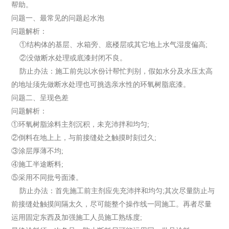
帮助。
问题一、最常见的问题起水泡
问题解析：
①结构体的基层、水箱旁、底楼层或其它地上水气湿度偏高;
②没做断水处理或底漆封闭不良。
防止办法：施工前先以水份计帮忙判别，假如水分及水压太高
的地址须先做断水处理也可挑选亲水性的环氧树脂底漆。
问题二、呈现色差
问题解析：
①环氧树脂涂料主剂沉积，未充沛拌和均匀;
②倒料在地上上，与前接缝处之触摸时刻过久;
③涂层厚薄不均;
④施工半途断料;
⑤采用不同批号面漆。
防止办法：首先施工前主剂应先充沛拌和均匀;其次尽量防止与
前接缝处触摸间隔太久，尽可能整个操作线一同施工。再者尽量
运用固定东西及加强施工人员施工熟练度;