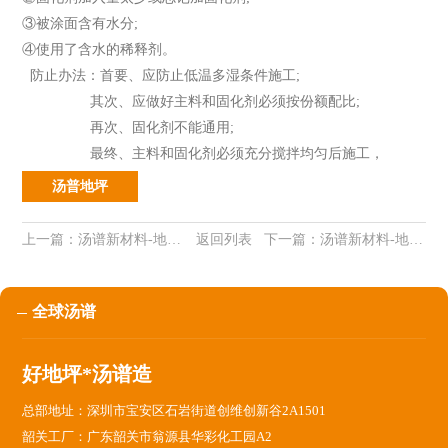
③被涂面含有水分;
④使用了含水的稀释剂。
防止办法：首要、应防止低温多湿条件施工;
其次、应做好主料和固化剂必须按份额配比;
再次、固化剂不能通用;
最终、主料和固化剂必须充分搅拌均匀后施工
，
汤普地坪
上一篇：
汤谱新材料-地坪小百科
返回列表
下一篇：
汤谱新材料-地坪小百科
全球汤谱
好地坪*汤谱造
总部地址：深圳市宝安区石岩街道创维创新谷2A1501
韶关工厂：广东韶关市翁源县华彩化工园A2