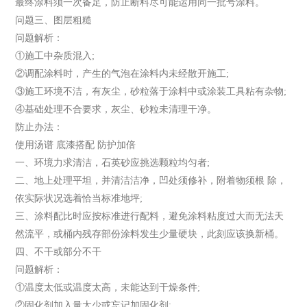
最终涂料须一次备足，防止断料尽可能运用同一批号涂料。
问题三、图层粗糙
问题解析：
①施工中杂质混入;
②调配涂料时，产生的气泡在涂料内未经散开施工;
③施工环境不洁，有灰尘，砂粒落于涂料中或涂装工具粘有杂物;
④基础处理不合要求，灰尘、砂粒未清理干净。
防止办法：
使用汤谱 底漆搭配 防护加倍
一、环境力求清洁，石英砂应挑选颗粒均匀者;
二、地上处理平坦，并清洁洁净，凹处须修补，附着物须根 除，
依实际状况选着恰当标准地坪;
三、涂料配比时应按标准进行配料，避免涂料粘度过大而无法天
然流平，或桶内残存部份涂料发生少量硬块，此刻应该换新桶。
四、不干或部分不干
问题解析：
①温度太低或温度太高，未能达到干燥条件;
②固化剂加入量太少或忘记加固化剂;