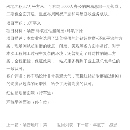
占地面积3.7万平方米、可容纳 3000人办公的网易总部一期落成，
二期也全面开建。重点布局网易严选和网易游戏业务板块。
项目面积：3万平米
项目材料：汤普 环氧红钻超耐磨+环氧平涂
项目描述：本次业主选用了汤普提供的红钻超耐磨+环氧平涂的方
案，现场测试超耐磨的硬度、耐磨、美观等各方面非常好。对于
本次工程施工过程中复杂的环境，汤普制定了针对性的施工方
案，全程把控，保证效果，一站式服务得到了业主及总包单位的
一致认可。
客户评语：停车场设计非常美观大气，而且红钻超耐磨能达到6H
的硬度及超高的耐磨性，给予了汤普高度的认可。
红钻超耐磨面漆（行车道）
环氧平涂面漆（停车位）
上一篇：
汤普地坪丨第九届中国【广州】国际地坪工业展览会完美闭幕
返回列表
下一篇：
年底了，感恩曾经帮过我的人！