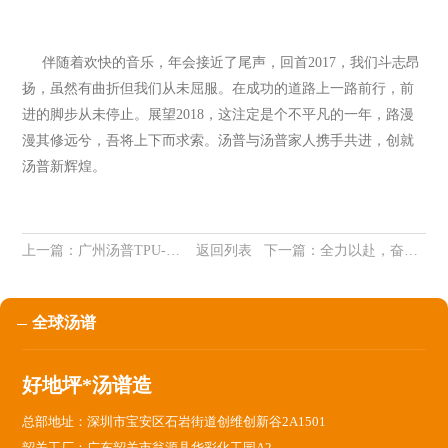
伴随着欢快的音乐，年会接近了尾声，回首2017，我们斗志昂
扬，虽然有曲折但我们从未屈服。在成功的道路上一路前行，前
进的脚步从未停止。展望2018，这注定是个不平凡的一年，路漫
漫其修远兮，吾将上下而求索。汤普与汤普家人携手共进，创就
汤普新辉煌。
上一篇：
广州汤普TPU-8016红钻超耐磨新品技术交流会-厦门站
返回列表
下一篇：
全力以赴，奋战2018
全球汤谱
好地坪*汤谱造
总部地址：深圳市宝安区石岩街道创维创新谷2A1501
韶关工厂：广东韶关市翁源县华彩化工园A2