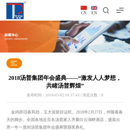
CN
EN
2018汤普集团年会盛典——“激发人人梦想，
共睹汤普辉煌”
发布时间：2018-03-02 19:37:43 / 浏览次数：
0
金鸡辞旧春风劲，玉犬迎新好运旺。2018年2月27日，伴随着春
天的脚步。全国各地近百名汤普家人齐聚白云湖畔酒店，盛装出
席一年一度的汤普集团年会盛典暨颁奖典礼。