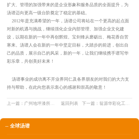
扩大、管理的加强带来的是企业形象和服务品质的全面提升，为
汤谱迈向更高一级台阶奠定了稳定的基础。
2012年是充满希望的一年，汤谱公司将站在一个更高的起点面
对新的机遇与挑战，继续强化企业内部管理、加强企业文化建
设，以期在新的一年中再创辉煌。宝剑锋从磨砺出、梅花香自苦
寒来。汤谱人会在新的一年中坚定目标，大踏步的前进，创出自
己的品质，展示自己的风采，新的一年，让我们继续携手谱写华
彩乐章，共创美好未来！
汤谱事业的成功离不开业界同仁及各界朋友的对我们的大力支
持与帮助，在此向您表示衷心的感谢和崇高的敬意！
上一篇：
广州地坪漆所汇聚的地坪漆知识讲解
返回列表
下一篇：
翁源华彩化工城举行广州汤谱建筑装饰材料有限公司项目签约仪式
全球汤谱