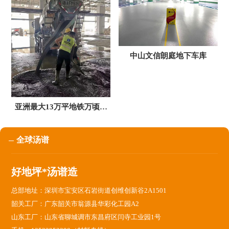
中山文信朗庭地下车库
亚洲最大13万平地铁万顷沙
车辆段地坪项目
全球汤谱
好地坪*汤谱造
总部地址：深圳市宝安区石岩街道创维创新谷2A1501
韶关工厂：广东韶关市翁源县华彩化工园A2
山东工厂：山东省聊城调市东昌府区闫寺工业园1号